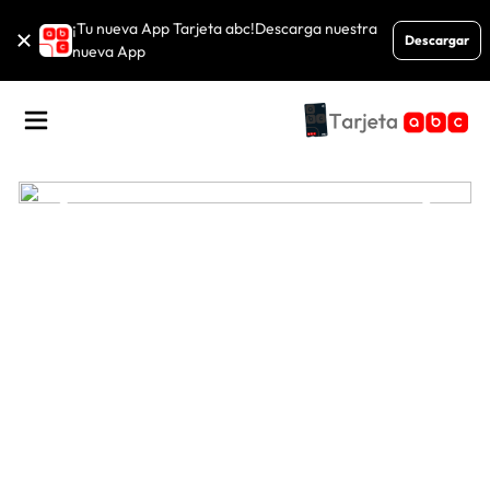
Saltar
Saltar
¡Tu nueva App Tarjeta abc!
Descarga nuestra
close
a
a
Descargar
nueva App
navegación
contenido
principal
Close