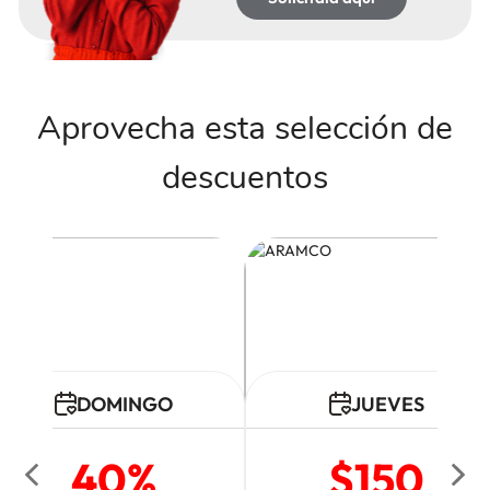
Aprovecha esta selección de
descuentos
DOMINGO
JUEVES
40%
$150
View More
Vie